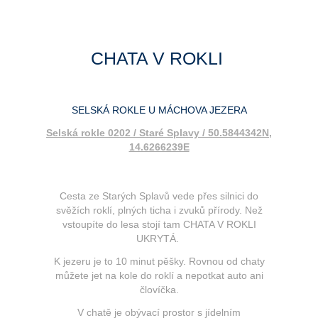
CHATA V ROKLI
SELSKÁ ROKLE U MÁCHOVA JEZERA
Selská rokle 0202 / Staré Splavy / 50.5844342N,
14.6266239E
Cesta ze Starých Splavů vede přes silnici do
svěžích roklí, plných ticha i zvuků přírody. Než
vstoupíte do lesa stojí tam CHATA V ROKLI
UKRYTÁ.
K jezeru je to 10 minut pěšky. Rovnou od chaty
můžete jet na kole do roklí a nepotkat auto ani
človíčka.
V chatě je obývací prostor s jídelním