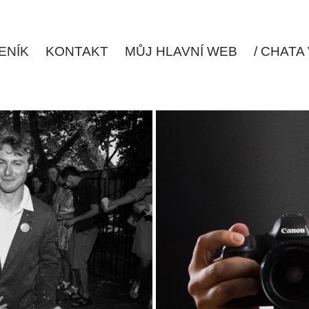
ENÍK
KONTAKT
MŮJ HLAVNÍ WEB
/ CHATA
AT