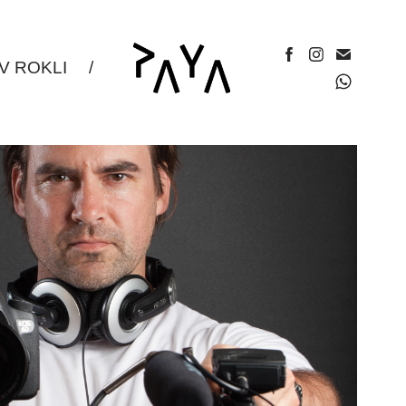
 V ROKLI
/
ELIER / PORTRÉT
2026