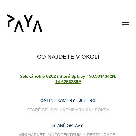
CO NAJDETE V OKOLÍ
Selská rokle 0202 / Staré Splavy / 50.5844342N,
14.6266239E
ONLINE KAMERY - JEZERO
STARÉ SPLAVY
*
KEMP ARNIKA
*
DOKSY
STARÉ SPLAVY
MINIMARKET * INFOCENTRUM * RESTAURACE *