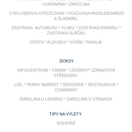
CUKRÁRNA * ZMRZLINA
CYKLOSERVIS A PŮJČOVNA * PŮJČOVNA PADDLEBOARDŮ
A ŠLAPADEL
ZASTÁVKA AUTOBUSU * VLAKU * ZASTÁVKA PARNÍKU *
ZASTÁVKA VLÁČKU
POŠTA * ALZA BOX * KOŠÍK * ROHLÍK
DOKSY
INFOCENTRUM * ZÁMEK * LÉKÁRNY* ZDRAVOTNÍ
STŘEDISKO
LIDL * PENNY MARKET * DROGERIE * RESTAURACE *
CUKRÁRNY
ZMRZLINA U LEKNÍNU * ZMRZLINA U STRNADA
TIPY NA VÝLETY
KOUPÁNÍ